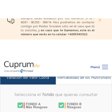
siempre serán enviados por los números 3710 -
principal
X
6081 - 90250 - 86014. Nos podremos en contacto
contigo por Redes Sociales sólo en el caso que tú
lo solicites, y
en caso que te llamemos, este es el
número que verás en tu celular: +6005943022.
Main
navigation
Menú