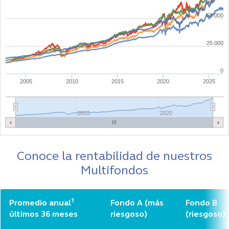
Conoce la rentabilidad de nuestros
Multifondos
1
Promedio anual
Fondo A (más
Fondo B
últimos 36 meses
riesgoso)
(riesgoso)
Rentabilidad Real
Anual (Jul 2023 –
14,89%
12,27%
Jun 2026)