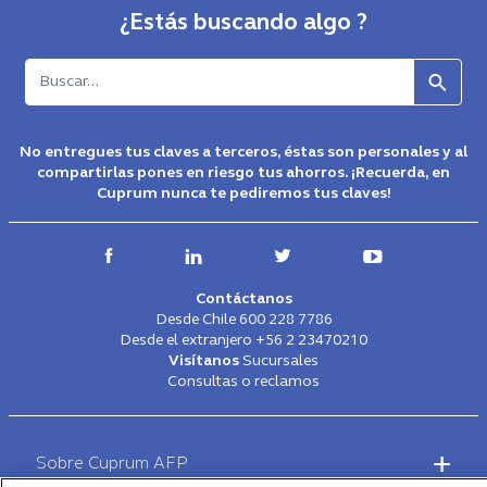
No entregues tus claves a terceros, éstas son personales y al
compartirlas pones en riesgo tus ahorros. ¡Recuerda, en
Cuprum nunca te pediremos tus claves!
Contáctanos
Desde Chile
600 228 7786
Desde el extranjero
+56 2 23470210
Visítanos
Sucursales
Consultas o reclamos
Footer
-
Sobre Cuprum AFP
Main
Menú
Aceptación de cookies
Más información
Al hacer clic en “Aceptar todas las cookies”, usted acepta
Descubre