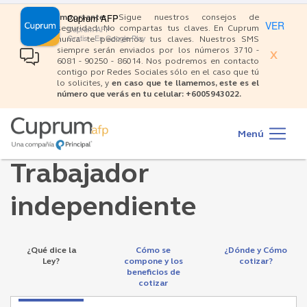
×
Pasar
Cuprum AFP
Importante:
Sigue nuestros consejos de
al
VER
Cuprum AFP
seguridad: No compartas tus claves. En Cuprum
contenido
Gratis - En Google Play
nunca te pediremos tus claves. Nuestros SMS
siempre serán enviados por los números 3710 -
principal
X
6081 - 90250 - 86014. Nos podremos en contacto
contigo por Redes Sociales sólo en el caso que tú
lo solicites, y
en caso que te llamemos, este es el
número que verás en tu celular: +6005943022.
Main
navigation
Menú
Trabajador
independiente
¿Qué dice la
Cómo se
¿Dónde y Cómo
Ley?
compone y los
cotizar?
beneficios de
cotizar