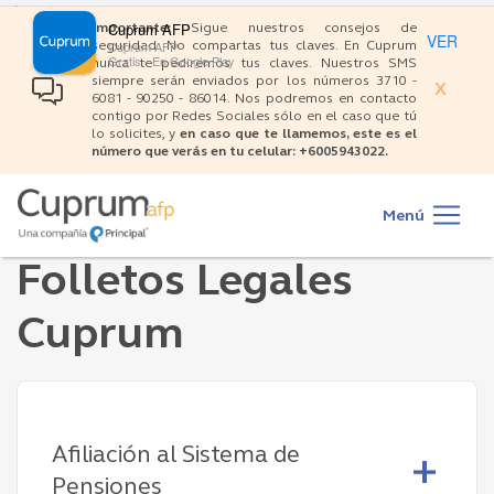
×
Pasar
Cuprum AFP
Importante:
Sigue nuestros consejos de
al
VER
Cuprum AFP
seguridad: No compartas tus claves. En Cuprum
contenido
Gratis - En Google Play
nunca te pediremos tus claves. Nuestros SMS
siempre serán enviados por los números 3710 -
principal
X
6081 - 90250 - 86014. Nos podremos en contacto
contigo por Redes Sociales sólo en el caso que tú
lo solicites, y
en caso que te llamemos, este es el
número que verás en tu celular: +6005943022.
Main
navigation
Menú
Folletos Legales
Cuprum
Afiliación al Sistema de
Pensiones