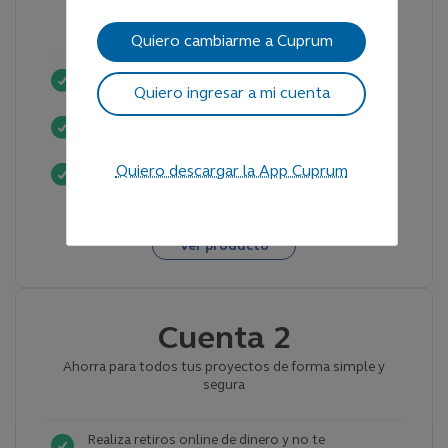
Mejora o adelanta tu pensión
Quiero cambiarme a Cuprum
Realiza depósitos directos a través de nuestro
Quiero ingresar a mi cuenta
sitio web o App
Nuestra comisión es de solo un 0,6% anual sobre
el saldo administrado
Si lo necesitas, puedes retirar tu dinero cuando
Quiero descargar la App Cuprum
quieras
Ver producto
Cuenta 2
Ahorra para todos tus proyectos de forma simple y
segura
Realiza retiros online de dinero y no te