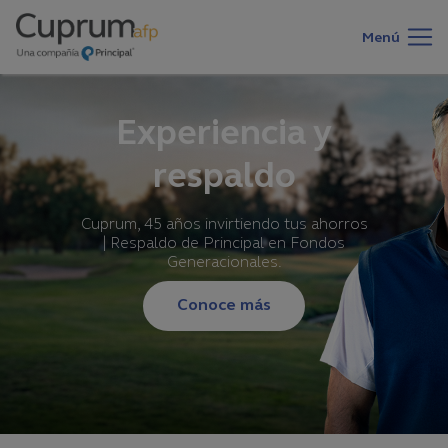
Main
Pasar
al
navigation
Menú
contenido
principal
Experiencia y
respaldo
Cuprum, 45 años invirtiendo tus ahorros
| Respaldo de Principal en Fondos
Generacionales.
Conoce más