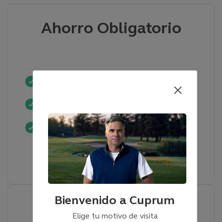
Ahorro Obligatorio
Te notificamos el pago y no pago de tu
cotización
Te recomendamos en que fondo debes estar
según tu perfil
Nuestra comisión es de un 1,44% mensual sobre
tu sueldo
Cámbiate a Cuprum aquí
Bienvenido a Cuprum
APV
Elige tu motivo de visita