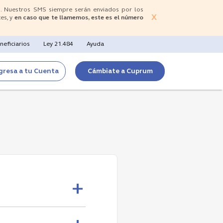
s. Nuestros SMS siempre serán enviados por los
X
es, y
en caso que te llamemos, este es el número
neficiarios
Ley 21.484
Ayuda
gresa a tu Cuenta
Cámbiate a Cuprum