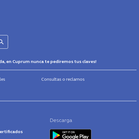
erda, en Cuprum nunca te pediremos tus claves!
les
Consultas o reclamos
Descarga
ertificados