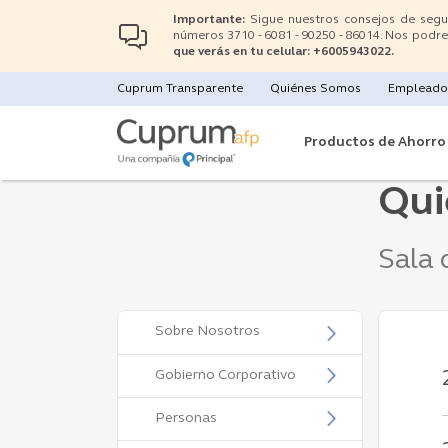
Pasar
Importante:
Sigue nuestros consejos de segu
al
números 3710 - 6081 - 90250 - 86014. Nos podre
que verás en tu celular: +6005943022.
contenido
principal
Top
Cuprum Transparente
Quiénes Somos
Empleado
Menu
Main
navigation
Productos de Ahorro
Qui
Sala 
Contenido
Sobre Nosotros
Gobierno Corporativo
Personas