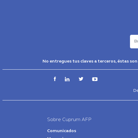
Bus
No entregues tus claves a terceros, éstas son
De
Footer
-
Main
Sobre Cuprum AFP
Menú
Comunicados