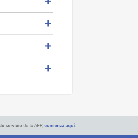
de servicio
de tu AFP,
comienza aquí
.