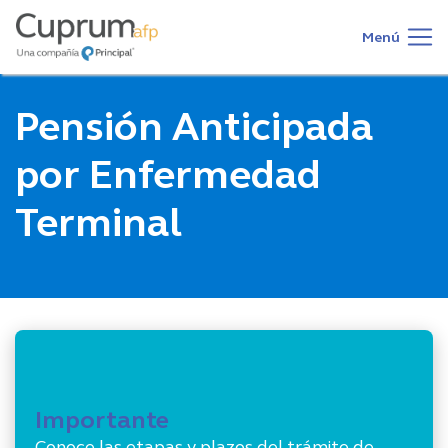
Main
Pasar
al
navigation
Menú
contenido
principal
Pensión Anticipada
por Enfermedad
Terminal
Importante