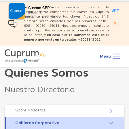
×
Pasar
Cuprum AFP
Importante:
Sigue nuestros consejos de
al
VER
Cuprum AFP
seguridad: No compartas tus claves. En Cuprum
contenido
Gratis - En Google Play
nunca te pediremos tus claves. Nuestros SMS
siempre serán enviados por los números 3710 -
principal
X
6081 - 90250 - 86014. Nos podremos en contacto
contigo por Redes Sociales sólo en el caso que tú
lo solicites, y
en caso que te llamemos, este es el
número que verás en tu celular: +6005943022.
Main
navigation
Menú
Quienes Somos
Nuestro Directorio
Contenido
Sobre Nosotros
Gobierno Corporativo