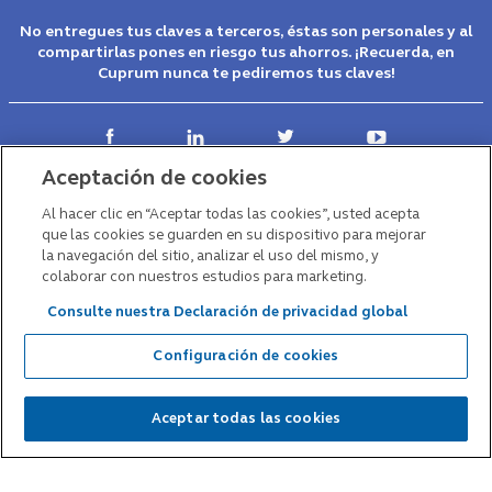
No entregues tus claves a terceros, éstas son personales y al
compartirlas pones en riesgo tus ahorros. ¡Recuerda, en
Cuprum nunca te pediremos tus claves!
Aceptación de cookies
Contáctanos
Desde Chile
600 228 7786
Al hacer clic en “Aceptar todas las cookies”, usted acepta
Desde el extranjero
+56 2 23470210
que las cookies se guarden en su dispositivo para mejorar
Visítanos
Sucursales
la navegación del sitio, analizar el uso del mismo, y
Consultas o reclamos
colaborar con nuestros estudios para marketing.
Footer
Consulte nuestra Declaración de privacidad global
-
Sobre Cuprum AFP
Configuración de cookies
Main
Menú
Más información
Aceptar todas las cookies
Descubre