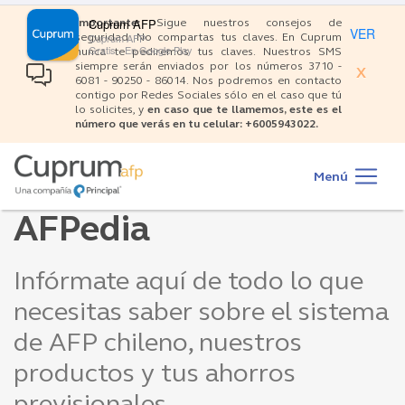
×
Pasar
Cuprum AFP
Importante:
Sigue nuestros consejos de
al
VER
Cuprum AFP
seguridad: No compartas tus claves. En Cuprum
contenido
Gratis - En Google Play
nunca te pediremos tus claves. Nuestros SMS
siempre serán enviados por los números 3710 -
principal
X
6081 - 90250 - 86014. Nos podremos en contacto
contigo por Redes Sociales sólo en el caso que tú
lo solicites, y
en caso que te llamemos, este es el
número que verás en tu celular: +6005943022.
Main
navigation
Menú
AFPedia
Infórmate aquí de todo lo que
necesitas saber sobre el sistema
de AFP chileno, nuestros
productos y tus ahorros