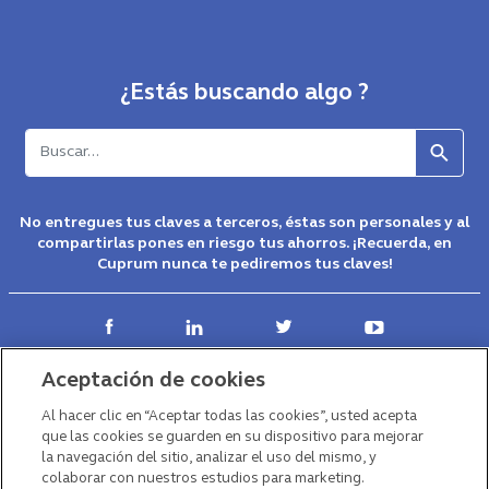
¿Estás buscando algo ?
Buscar
No entregues tus claves a terceros, éstas son personales y al
compartirlas pones en riesgo tus ahorros. ¡Recuerda, en
Cuprum nunca te pediremos tus claves!
Contáctanos
Aceptación de cookies
Desde Chile
600 228 7786
Desde el extranjero
+56 2 23470210
Al hacer clic en “Aceptar todas las cookies”, usted acepta
Visítanos
Sucursales
que las cookies se guarden en su dispositivo para mejorar
Consultas o reclamos
la navegación del sitio, analizar el uso del mismo, y
colaborar con nuestros estudios para marketing.